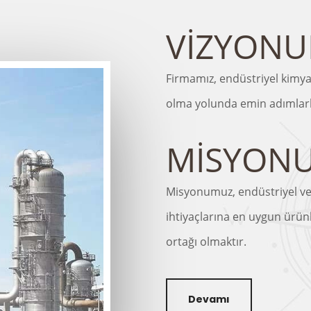
VİZYON
Firmamız, endüstriyel kimyas
olma yolunda emin adımlarl
MİSYON
Misyonumuz, endüstriyel ve 
ihtiyaçlarına en uygun ürünle
ortağı olmaktır.
Devamı