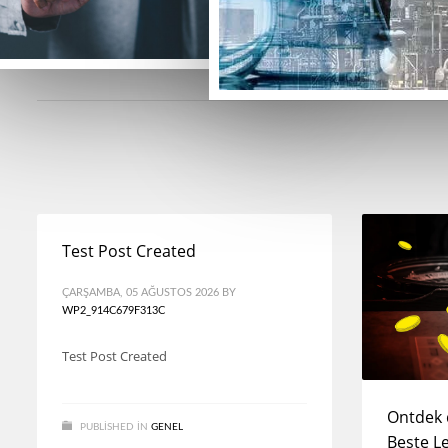
Test Post Created
ÇARŞAMBA, 05 AĞUSTOS 2026
BY
WP2_914C679F313C
Test Post Created
Ontdek 
PUBLISHED IN
GENEL
Beste L