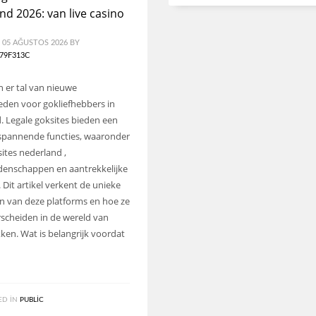
nd 2026: van live casino
 05 AĞUSTOS 2026
BY
79F313C
jn er tal van nieuwe
eden voor gokliefhebbers in
. Legale goksites bieden een
 spannende functies, waaronder
ites nederland ,
enschappen en aantrekkelijke
Dit artikel verkent de unieke
 van deze platforms en hoe ze
rscheiden in de wereld van
ken. Wat is belangrijk voordat
ED IN
PUBLIC