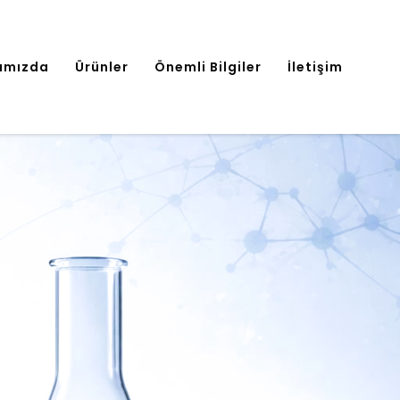
ımızda
Ürünler
Önemli Bilgiler
İletişim