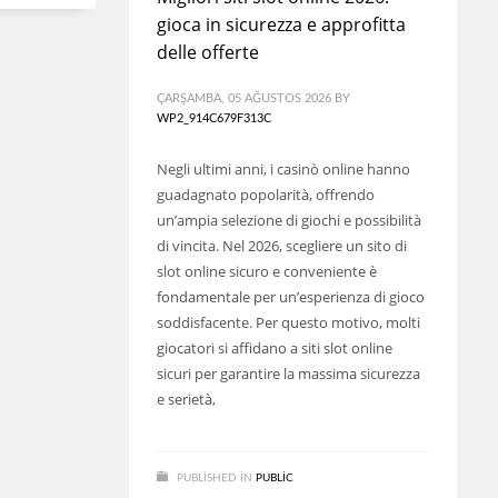
gioca in sicurezza e approfitta
delle offerte
ÇARŞAMBA, 05 AĞUSTOS 2026
BY
WP2_914C679F313C
Negli ultimi anni, i casinò online hanno
guadagnato popolarità, offrendo
un’ampia selezione di giochi e possibilità
di vincita. Nel 2026, scegliere un sito di
slot online sicuro e conveniente è
fondamentale per un’esperienza di gioco
soddisfacente. Per questo motivo, molti
giocatori si affidano a siti slot online
sicuri per garantire la massima sicurezza
e serietà,
PUBLISHED IN
PUBLIC