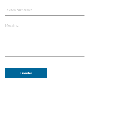
Telefon Numaranız
Mesajınız
Gönder