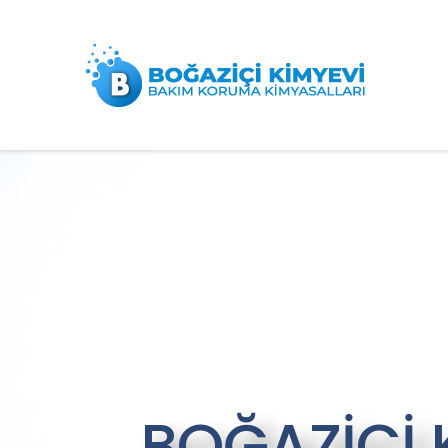
BOĞAZIÇI 